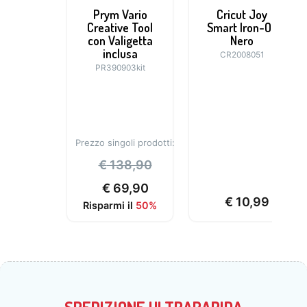
Prym Vario
Cricut Joy
Creative Tool
Smart Iron-On
con Valigetta
Nero
inclusa
CR2008051
PR390903kit
Prezzo singoli prodotti:
€
138,90
€
69,90
€
10,99
Risparmi il
50%