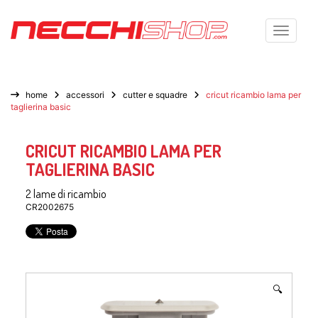
Toggle n
home
accessori
cutter e squadre
cricut ricambio lama per
taglierina basic
CRICUT RICAMBIO LAMA PER
TAGLIERINA BASIC
2 lame di ricambio
CR2002675
🔍