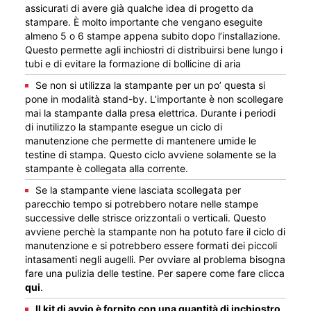
assicurati di avere già qualche idea di progetto da
stampare. È molto importante che vengano eseguite
almeno 5 o 6 stampe appena subito dopo l’installazione.
Questo permette agli inchiostri di distribuirsi bene lungo i
tubi e di evitare la formazione di bollicine di aria
Se non si utilizza la stampante per un po’ questa si
pone in modalità stand-by. L’importante è non scollegare
mai la stampante dalla presa elettrica. Durante i periodi
di inutilizzo la stampante esegue un ciclo di
manutenzione che permette di mantenere umide le
testine di stampa. Questo ciclo avviene solamente se la
stampante è collegata alla corrente.
Se la stampante viene lasciata scollegata per
parecchio tempo si potrebbero notare nelle stampe
successive delle strisce orizzontali o verticali. Questo
avviene perchè la stampante non ha potuto fare il ciclo di
manutenzione e si potrebbero essere formati dei piccoli
intasamenti negli augelli. Per ovviare al problema bisogna
fare una pulizia delle testine. Per sapere come fare clicca
qui
.
Il kit di avvio è fornito con una quantità di inchiostro