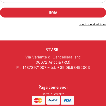
Indicando il tuo indirizzo email accetti le
condizioni di utilizzo
BTV SRL
Via Variante di Cancelliera, snc
00072 Ariccia (RM)
P.I. 14873971007 – tel. +39.06.93492003
Paga come vuoi
Carte di credito