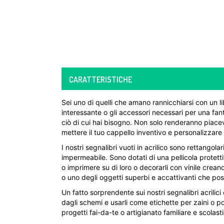
CARATTERISTICHE
Sei uno di quelli che amano rannicchiarsi con un li
interessante o gli accessori necessari per una fant
ciò di cui hai bisogno. Non solo renderanno piacevo
mettere il tuo cappello inventivo e personalizzare
I nostri segnalibri vuoti in acrilico sono rettangola
impermeabile. Sono dotati di una pellicola protetti
o imprimere su di loro o decorarli con vinile crean
o uno degli oggetti superbi e accattivanti che p
Un fatto sorprendente sui nostri segnalibri acrilici 
dagli schemi e usarli come etichette per zaini o po
progetti fai-da-te o artigianato familiare e scolast