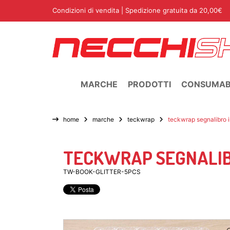
Condizioni di vendita
| Spedizione gratuita da 20,00€
MARCHE
PRODOTTI
CONSUMABI
home
marche
teckwrap
teckwrap segnalibro in
TECKWRAP SEGNALIBR
TW-BOOK-GLITTER-5PCS