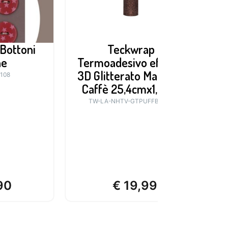
 Bottoni
Teckwrap
ne
Termoadesivo effetto
3D Glitterato Marrone
-108
Caffè 25,4cmx1,52m
TW-LA-NHTV-GTPUFFBROW
90
€
19,99