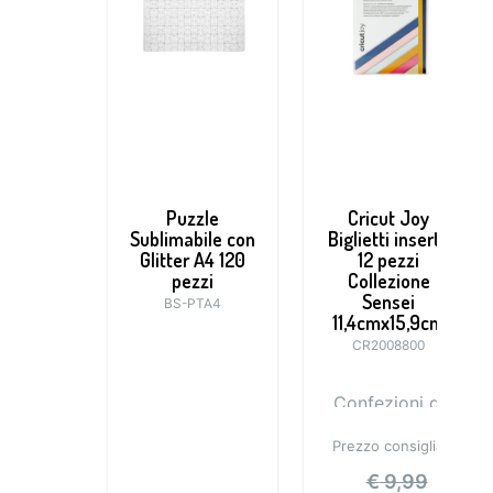
Puzzle
Cricut Joy
Sublimabile con
Biglietti inserto
Glitter A4 120
12 pezzi
pezzi
Collezione
Sensei
BS-PTA4
11,4cmx15,9cm
CR2008800
Confezioni di
biglietti già
Prezzo consigliato:
piegati con
inserti colorati
€
9,99