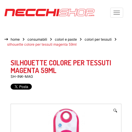
Toggle n
home
consumabili
colori e paste
colori per tessuti
silhouette colore per tessuti magenta 59ml
SILHOUETTE COLORE PER TESSUTI
MAGENTA 59ML
SH-INK-MAG
🔍