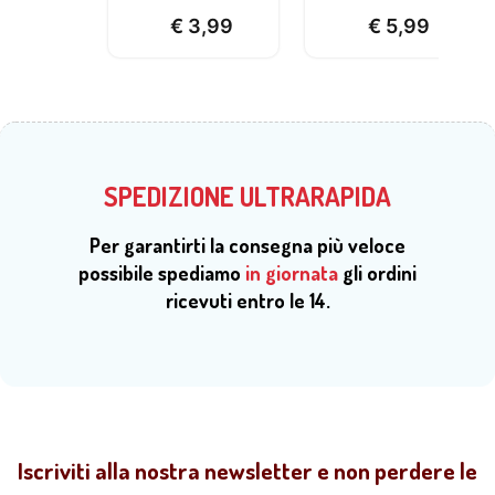
da abbinare.
€
3,99
€
5,99
Ideali per
biglietti
d’auguri
SPEDIZIONE ULTRARAPIDA
Per garantirti la consegna più veloce
possibile spediamo
in giornata
gli ordini
ricevuti entro le 14.
Iscriviti alla nostra newsletter e non perdere le