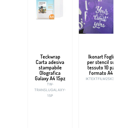
Teckwrap
Ikonart Fogli
Carta adesiva
per stencil su
stampabile
tessuto 10 pz
Olografica
formato A4
Galaxy A4 15pz
IKTEXTFILM25X30
TW-
TRANSLUGALAXY-
15P