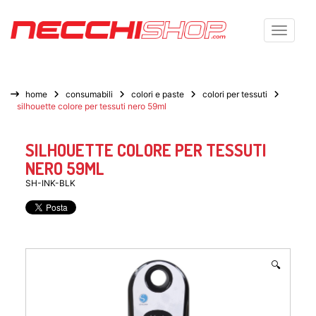
Toggle n
home
consumabili
colori e paste
colori per tessuti
silhouette colore per tessuti nero 59ml
SILHOUETTE COLORE PER TESSUTI
NERO 59ML
SH-INK-BLK
🔍