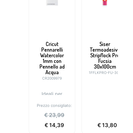
Cricut
Siser
Pennarelli
Termoadesivo
Watercolor
Stripflock Pro
1mm con
Fucsia
Pennello ad
30x100cm
Acqua
1FFLKPRO-FU-300
CR2009979
Ideali per
personalizzare
Prezzo consigliato:
inviti e biglietti
€
23,99
€
14,39
€
13,80