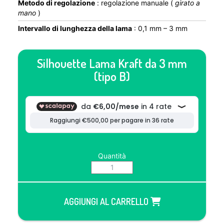
Metodo di regolazione
: regolazione manuale (
girato a
mano
)
Intervallo di lunghezza della lama
: 0,1 mm – 3 mm
Silhouette Lama Kraft da 3 mm
(tipo B)
Quantità
AGGIUNGI AL CARRELLO