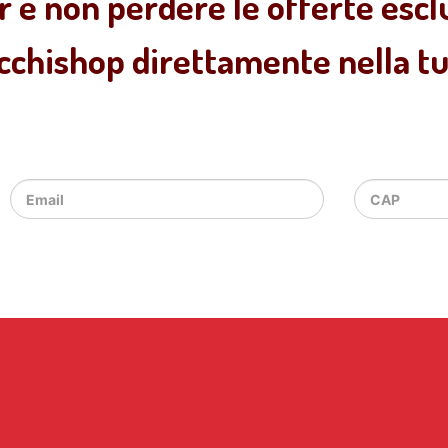
r e non perdere le offerte esclu
ecchishop direttamente nella tua