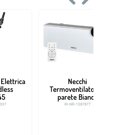
Elettrica
Necchi
dless
Termoventilatore a
45
parete Bianco
1037
RI-NR-1387877