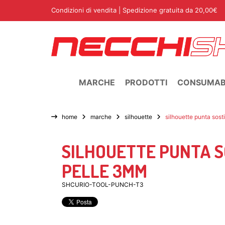
Condizioni di vendita
| Spedizione gratuita da 20,00€
MARCHE
PRODOTTI
CONSUMABI
home
marche
silhouette
silhouette punta sost
SILHOUETTE PUNTA 
PELLE 3MM
SHCURIO-TOOL-PUNCH-T3