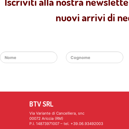
Iscriviti alla nostra newslette
nuovi arrivi di n
BTV SRL
Via Variante di Cancelliera, snc
00072 Ariccia (RM)
P.I. 14873971007 – tel. +39.06.93492003