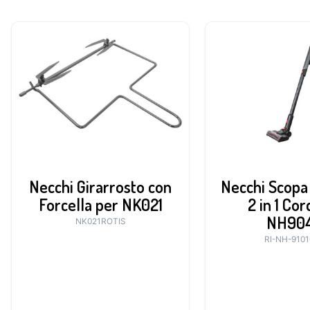
Necchi Girarrosto con
Necchi Scopa 
Forcella per NK021
2 in 1 Cor
NH90
NK021ROTIS
RI-NH-910