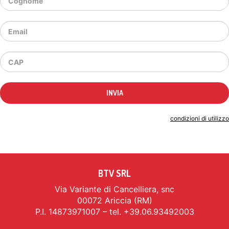
Indicando il tuo indirizzo email accetti le
condizioni di utilizzo
BTV SRL
Via Variante di Cancelliera, snc
00072 Ariccia (RM)
P.I. 14873971007 – tel. +39.06.93492003