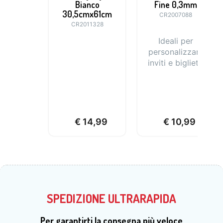
Bianco
Fine 0,3mm
30,5cmx61cm
CR2007088
CR2011328
Ideali per
personalizzare
inviti e biglietti
€
14,99
€
10,99
SPEDIZIONE ULTRARAPIDA
Per garantirti la consegna più veloce