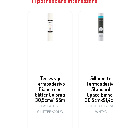
Ti potrebbero interessare
Teckwrap
Silhouette
Termoadesivo
Termoadesivo
Bianco con
Standard
Glitter Colorati
Opaco Bianco
30,5cmx1,55m
30,5cmx91,4cm
TW-LAHTV-
SH-HEAT-12SM-
GLITTER-COLW
WHT-C