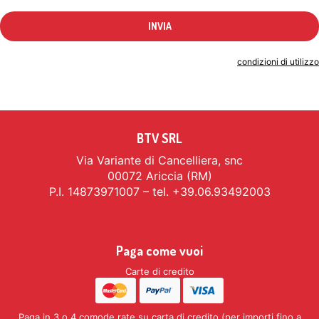
Indicando il tuo indirizzo email accetti le
condizioni di utilizzo
BTV SRL
Via Variante di Cancelliera, snc
00072 Ariccia (RM)
P.I. 14873971007 – tel. +39.06.93492003
Paga come vuoi
Carte di credito
Paga in 3 o 4 comode rate su carta di credito (per importi fino a