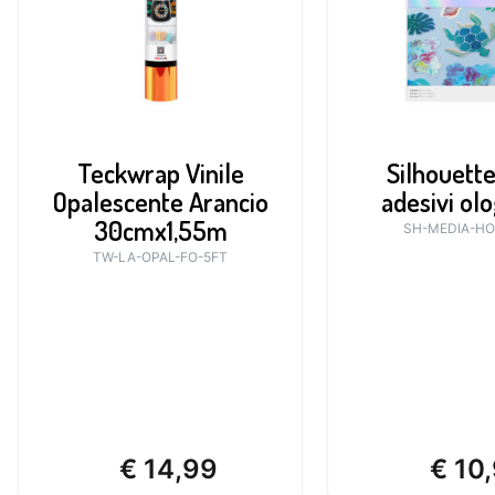
Teckwrap Vinile
Silhouette
Opalescente Arancio
adesivi olo
30cmx1,55m
SH-MEDIA-HO
TW-LA-OPAL-FO-5FT
€
14,99
€
10,