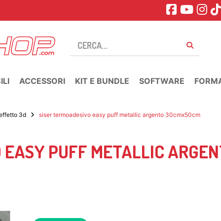
LI
ACCESSORI
KIT E BUNDLE
SOFTWARE
FORM
effetto 3d
siser termoadesivo easy puff metallic argento 30cmx50cm
O EASY PUFF METALLIC ARGE