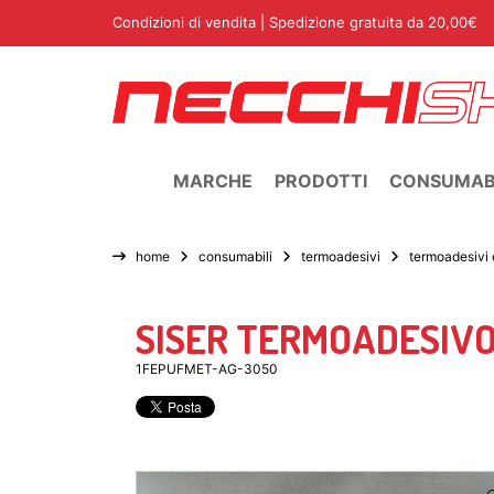
Condizioni di vendita
| Spedizione gratuita da 20,00€
MARCHE
PRODOTTI
CONSUMABI
home
consumabili
termoadesivi
termoadesivi 
SISER TERMOADESIV
1FEPUFMET-AG-3050