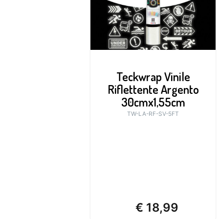
Teckwrap Vinile
Riflettente Argento
30cmx1,55cm
TW-LA-RF-SV-5FT
€
18,99