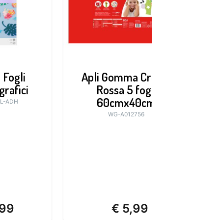
 Fogli
Apli Gomma Crepla
grafici
Rossa 5 fogli
V
60cmx40cm
L-ADH
WG-A012756
99
€
5,99