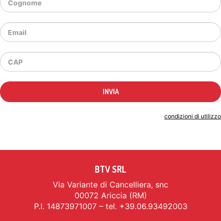
Indicando il tuo indirizzo email accetti le
condizioni di utilizzo
BTV SRL
Via Variante di Cancelliera, snc
00072 Ariccia (RM)
P.I. 14873971007 – tel. +39.06.93492003