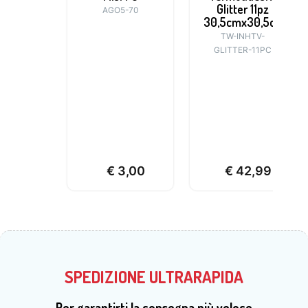
Glitter 11pz
AGO5-70
30,5cmx30,5cm
TW-INHTV-
GLITTER-11PC
€
3,00
€
42,99
SPEDIZIONE ULTRARAPIDA
Per garantirti la consegna più veloce