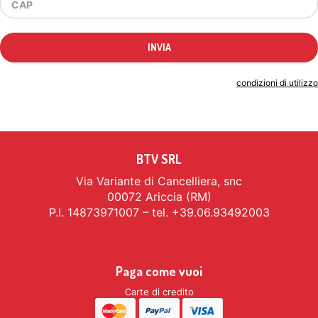
Indicando il tuo indirizzo email accetti le
condizioni di utilizzo
BTV SRL
Via Variante di Cancelliera, snc
00072 Ariccia (RM)
P.I. 14873971007 – tel. +39.06.93492003
Paga come vuoi
Carte di credito