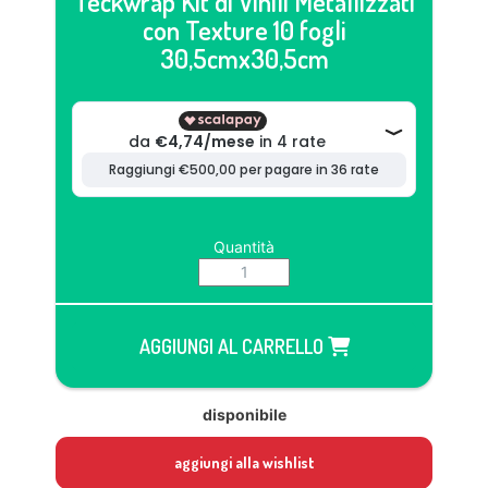
Teckwrap Kit di Vinili Metallizzati
con Texture 10 fogli
30,5cmx30,5cm
Quantità
AGGIUNGI AL CARRELLO
disponibile
aggiungi alla wishlist