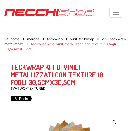
Toggle n
home
marche
teckwrap
vinili teckwrap
vinili teckwrap
metallizzati
teckwrap kit di vinili metallizzati con texture 10 fogli
30,5cmx30,5cm
TECKWRAP KIT DI VINILI
METALLIZZATI CON TEXTURE 10
FOGLI 30,5CMX30,5CM
TW-TWC-TEXTURED
🔍