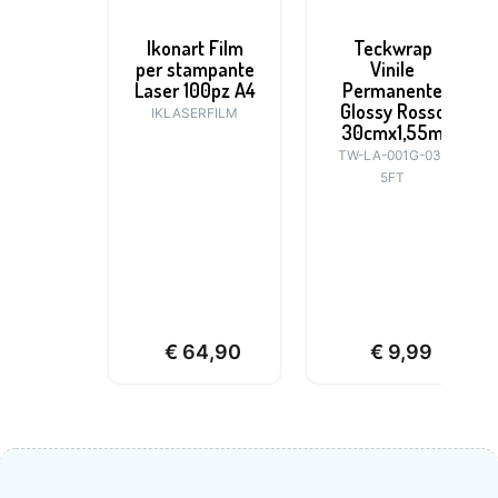
Ikonart Film
Teckwrap
per stampante
Vinile
Laser 100pz A4
Permanente
Glossy Rosso
IKLASERFILM
30cmx1,55m
TW-LA-001G-03-
5FT
€
64,90
€
9,99