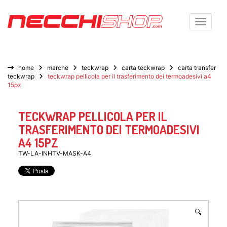
Toggle n
home
marche
teckwrap
carta teckwrap
carta transfer
teckwrap
teckwrap pellicola per il trasferimento dei termoadesivi a4
15pz
TECKWRAP PELLICOLA PER IL
TRASFERIMENTO DEI TERMOADESIVI
A4 15PZ
TW-LA-INHTV-MASK-A4
🔍