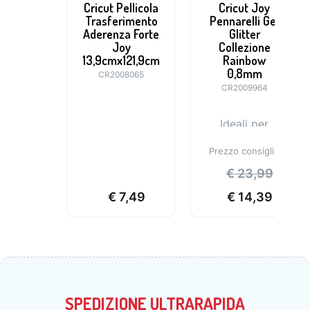
Cricut Pellicola
Cricut Joy
Trasferimento
Pennarelli Gel
Aderenza Forte
Glitter
Joy
Collezione
13,9cmx121,9cm
Rainbow
0,8mm
CR2008065
CR2009964
Ideali per
personalizzare
Prezzo consigliato:
inviti e biglietti
€
23,99
€
7,49
€
14,39
SPEDIZIONE ULTRARAPIDA