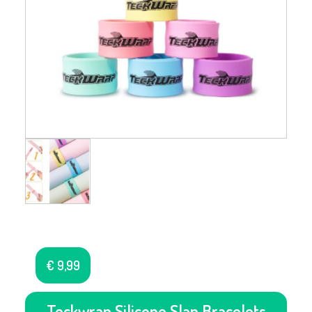
€
9,99
Teckwrap Silicone Slap Bracelets