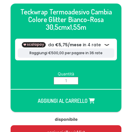
Teckwrap Termoadesivo Cambia
Colore Glitter Bianco-Rosa
30,5cmx1,55m
Quantità
AGGIUNGI AL CARRELLO
disponibile