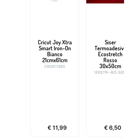
Cricut Joy Xtra
Siser
Smart Iron-On
Termoadesivo
Bianco
Ecostretch
21cmx61cm
Rosso
30x50cm
CR2011363
1FESTR--RO-3050
€
11,99
€
6,50