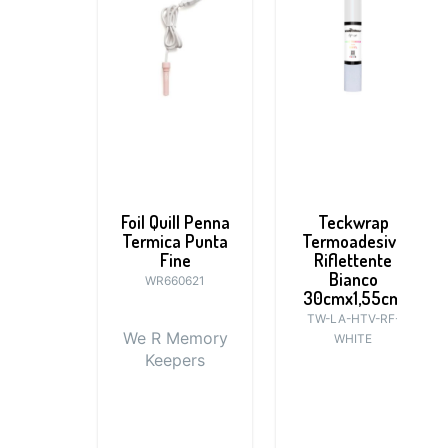
Foil Quill Penna
Teckwrap
Termica Punta
Termoadesivo
Fine
Riflettente
Bianco
WR660621
30cmx1,55cm
TW-LA-HTV-RF-
We R Memory
WHITE
Keepers