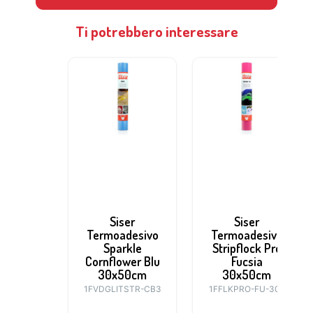
Ti potrebbero interessare
Siser
Siser
Termoadesivo
Termoadesivo
Sparkle
Stripflock Pro
Cornflower Blu
Fucsia
30x50cm
30x50cm
1FVDGLITSTR-CB3
1FFLKPRO-FU-305