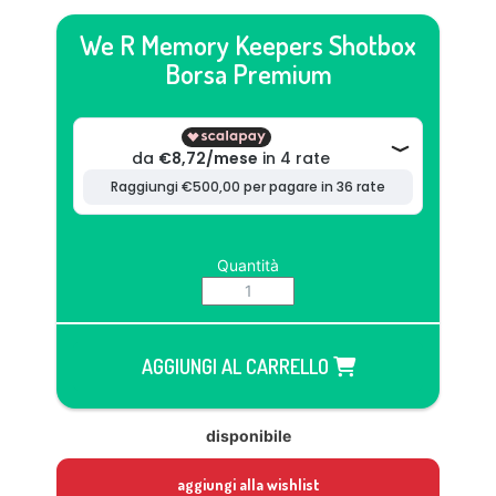
We R Memory Keepers Shotbox
Borsa Premium
Quantità
AGGIUNGI AL CARRELLO
disponibile
aggiungi alla wishlist