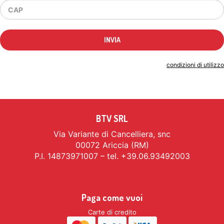
Indicando il tuo indirizzo email accetti le
condizioni di utilizzo
BTV SRL
Via Variante di Cancelliera, snc
00072 Ariccia (RM)
P.I. 14873971007 – tel. +39.06.93492003
Paga come vuoi
Carte di credito