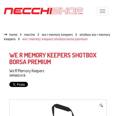
Toggle n
home
marche
we r memory keepers
shotbox we r memory
keepers
we r memory keepers shotbox borsa premium
WE R MEMORY KEEPERS SHOTBOX
BORSA PREMIUM
We R Memory Keepers
WR660418
🔍