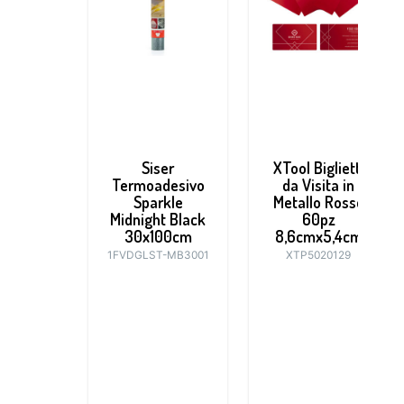
Siser
XTool Biglietti
Termoadesivo
da Visita in
Sparkle
Metallo Rosso
Midnight Black
60pz
30x100cm
8,6cmx5,4cm
1FVDGLST-MB3001
XTP5020129