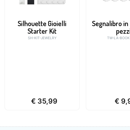
Silhouette Gioielli
Segnalibro in 
Starter Kit
pezz
SH-KIT-JEWELRY
TW-LA-BOO
€
35,99
€
9,