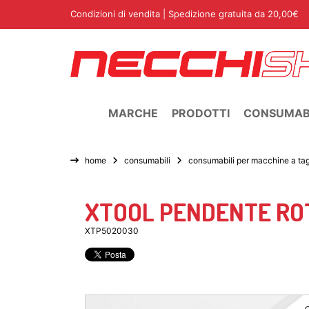
Condizioni di vendita
| Spedizione gratuita da 20,00€
MARCHE
PRODOTTI
CONSUMABI
home
consumabili
consumabili per macchine a tagl
XTOOL PENDENTE RO
XTP5020030