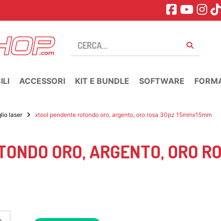
LI
ACCESSORI
KIT E BUNDLE
SOFTWARE
FORM
io laser
xtool pendente rotondo oro, argento, oro rosa 30pz 15mmx15mm
TONDO ORO, ARGENTO, ORO R