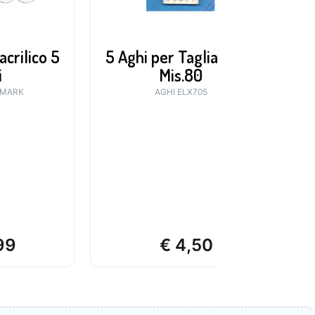
acrilico 5
5 Aghi per Taglia&Cuci
i
Mis.80
KMARK
AGHI ELX705
99
€
4,50