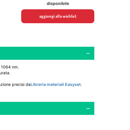
disponibile
aggiungi alla wishlist
da 1064 nm.
urata.
azione precisi da
Libreria materiali Easyset
.