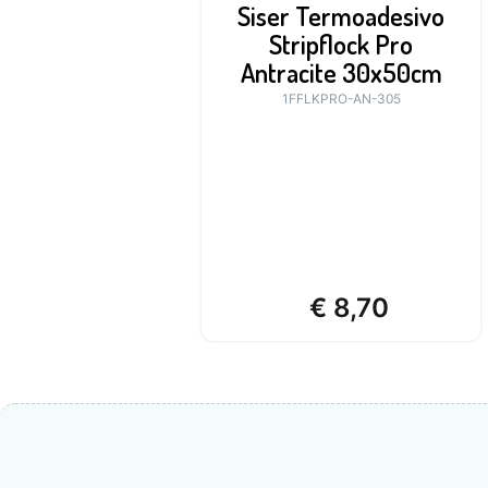
Siser Termoadesivo
Stripflock Pro
Antracite 30x50cm
1FFLKPRO-AN-305
€
8,70