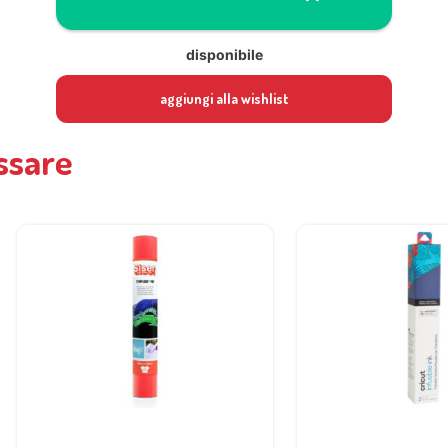
disponibile
aggiungi alla wishlist
ssare