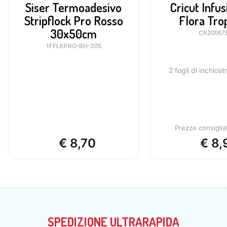
Siser Termoadesivo
Cricut Infus
Stripflock Pro Rosso
Flora Tro
30x50cm
CR20067
1FFLKPRO-BH-305
2 fogli di inchiostr
Prezzo consiglia
€
8,70
€
8,
SPEDIZIONE ULTRARAPIDA