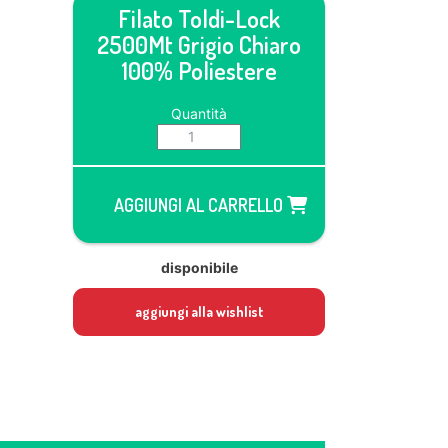
Filato Toldi-Lock
2500Mt Grigio Chiaro
100% Poliestere
Quantità
AGGIUNGI AL CARRELLO
disponibile
aggiungi alla wishlist