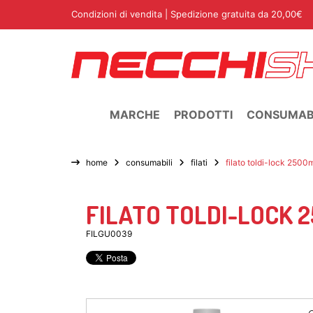
Condizioni di vendita
| Spedizione gratuita da 20,00€
MARCHE
PRODOTTI
CONSUMABI
home
consumabili
filati
filato toldi-lock 2500
FILATO TOLDI-LOCK 
FILGU0039