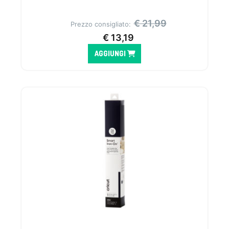
€
21,99
Prezzo consigliato:
€
13,19
AGGIUNGI