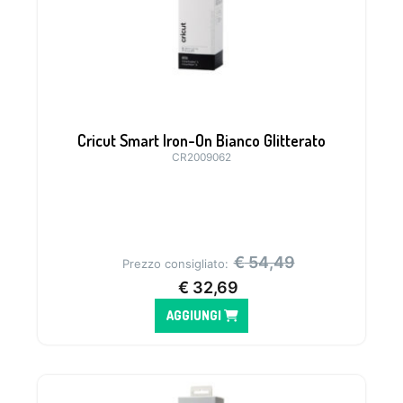
Cricut Smart Iron-On Bianco Glitterato
CR2009062
€
54,49
Prezzo consigliato:
€
32,69
AGGIUNGI