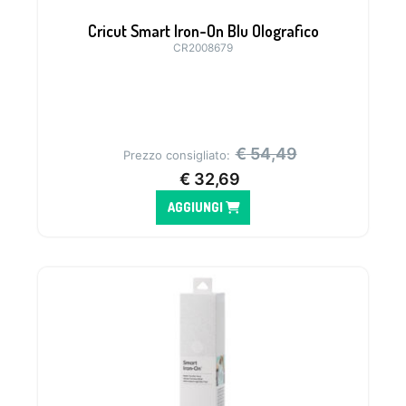
Cricut Smart Iron-On Blu Olografico
CR2008679
€
54,49
Prezzo consigliato:
€
32,69
AGGIUNGI