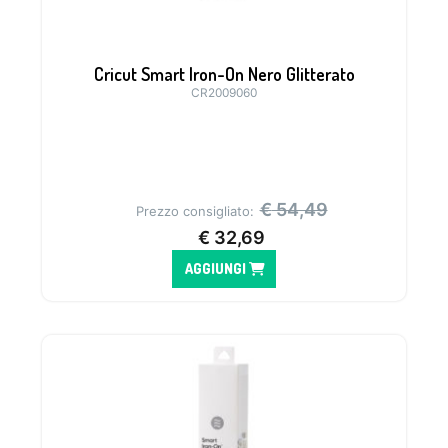
Cricut Smart Iron-On Nero Glitterato
CR2009060
€
54,49
Prezzo consigliato:
€
32,69
AGGIUNGI