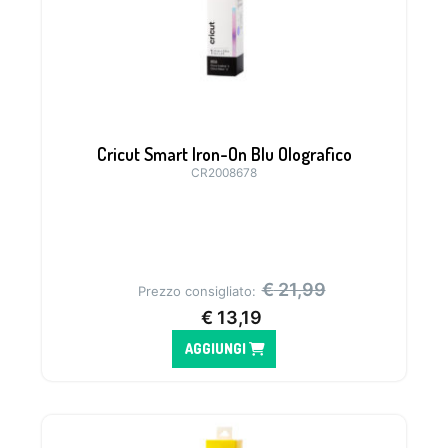
Cricut Smart Iron-On Blu Olografico
CR2008678
€
21,99
Prezzo consigliato:
€
13,19
AGGIUNGI