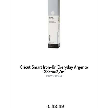
Cricut Smart Iron-On Everyday Argento
33cm×2,7m
CR2008694
€
43,49