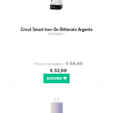
Cricut Smart Iron-On Glitterato Argento
CR2008677
€
54,49
Prezzo consigliato:
€
32,69
AGGIUNGI