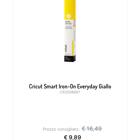
Cricut Smart Iron-On Everyday Giallo
CR2008697
€
16,49
Prezzo consigliato:
€
9,89