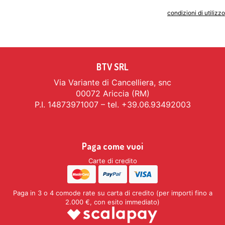
Indicando il tuo indirizzo email accetti le
condizioni di utilizzo
BTV SRL
Via Variante di Cancelliera, snc
00072 Ariccia (RM)
P.I. 14873971007 – tel. +39.06.93492003
Paga come vuoi
Carte di credito
Paga in 3 o 4 comode rate su carta di credito (per importi fino a
2.000 €, con esito immediato)