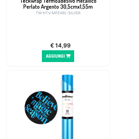
Teckwrap Termoadesivo Metallico
Perlato Argento 30,5cmx1,55m
TW-HTV-MPEARL-SILVER
€
14,99
AGGIUNGI