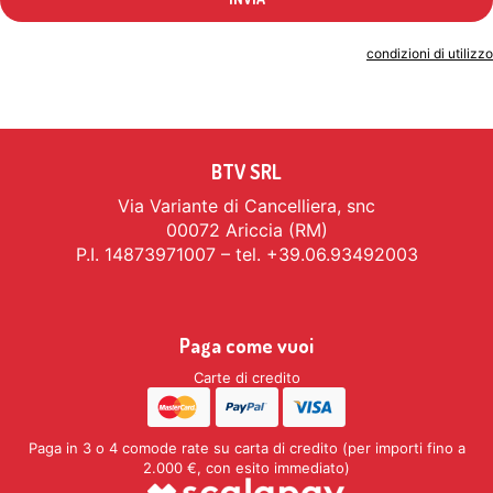
Indicando il tuo indirizzo email accetti le
condizioni di utilizzo
BTV SRL
Via Variante di Cancelliera, snc
00072 Ariccia (RM)
P.I. 14873971007 – tel. +39.06.93492003
Paga come vuoi
Carte di credito
Paga in 3 o 4 comode rate su carta di credito (per importi fino a
2.000 €, con esito immediato)