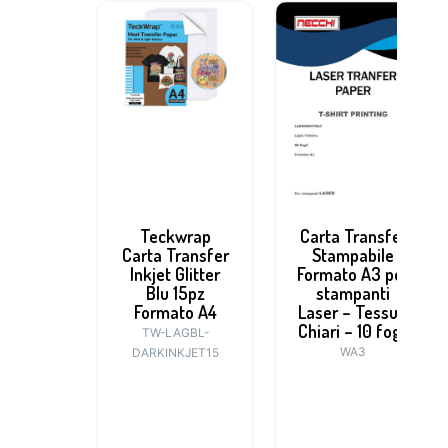
Teckwrap
Carta Transfer
Carta Transfer
Stampabile
Inkjet Glitter
Formato A3 per
Blu 15pz
stampanti
Formato A4
Laser – Tessuti
Chiari – 10 fogli
TW-LAGBL-
WA3
DARKINKJET15