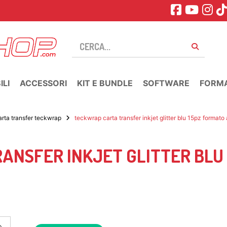
LI
ACCESSORI
KIT E BUNDLE
SOFTWARE
FORM
arta transfer teckwrap
teckwrap carta transfer inkjet glitter blu 15pz formato
NSFER INKJET GLITTER BLU