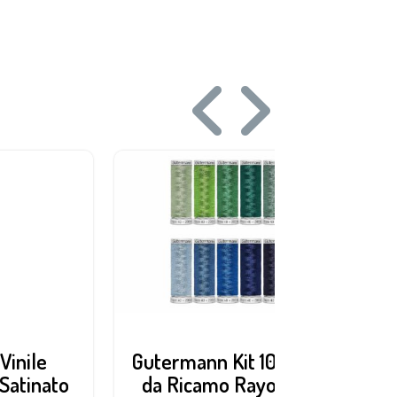
Vinile
Gutermann Kit 10 Filati
T
 Satinato
da Ricamo Rayon 40
P