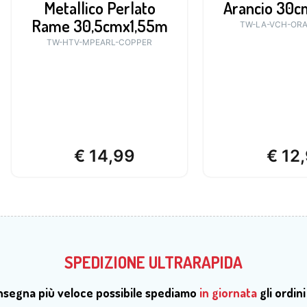
Metallico Perlato
Arancio 30c
Rame 30,5cmx1,55m
TW-LA-VCH-ORA
TW-HTV-MPEARL-COPPER
€
14,99
€
12,
SPEDIZIONE ULTRARAPIDA
onsegna più veloce possibile spediamo
in giornata
gli ordini