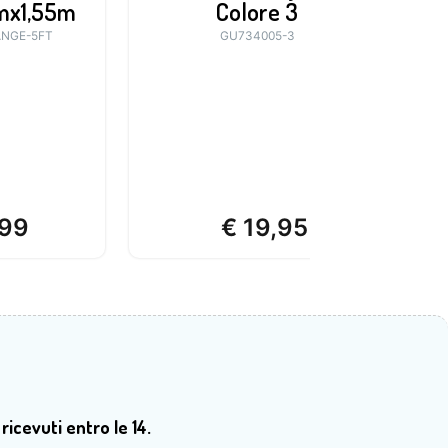
mx1,55m
Colore 3
NGE-5FT
GU734005-3
99
€
19,95
 ricevuti entro le 14.