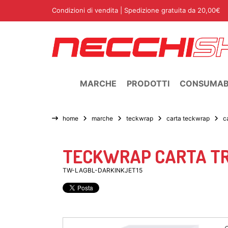
Condizioni di vendita
| Spedizione gratuita da 20,00€
MARCHE
PRODOTTI
CONSUMABI
home
marche
teckwrap
carta teckwrap
c
TECKWRAP CARTA TRA
TW-LAGBL-DARKINKJET15