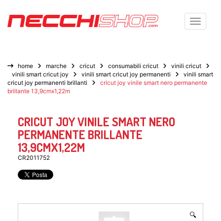
Toggle n
home
marche
cricut
consumabili cricut
vinili cricut
vinili smart cricut joy
vinili smart cricut joy permanenti
vinili smart
cricut joy permanenti brillanti
cricut joy vinile smart nero permanente
brillante 13,9cmx1,22m
CRICUT JOY VINILE SMART NERO
PERMANENTE BRILLANTE
13,9CMX1,22M
CR2011752
🔍