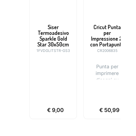
Siser
Cricut Punta
Termoadesivo
per
Sparkle Gold
Impressione 21
Star 30x50cm
con Portapunta
1FVDGLITSTR-GS3
CR2006835
Punta per
imprimere
disegni su
materiali soft
come la carta,
la pelle, il
cartoncino.
€
9,00
€
50,99
Ideale per
personalizzare
biglietti
d’auguri,