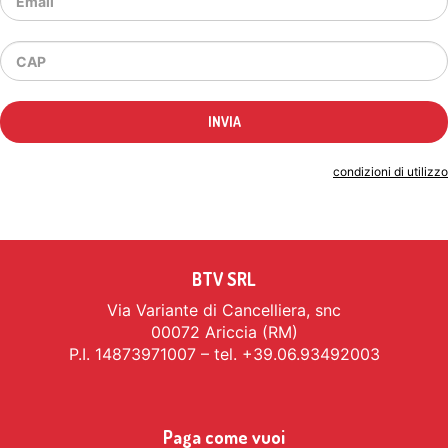
Indicando il tuo indirizzo email accetti le
condizioni di utilizzo
BTV SRL
Via Variante di Cancelliera, snc
00072 Ariccia (RM)
P.I. 14873971007 – tel. +39.06.93492003
Paga come vuoi