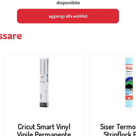
disponibile
aggiungi alla wishlist
ssare
Cricut Smart Vinyl
Siser Termo
Vinile Permanente
Stripflock 