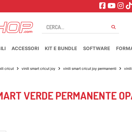
LI
ACCESSORI
KIT E BUNDLE
SOFTWARE
FORM
nili cricut
vinili smart cricut joy
vinili smart cricut joy permanenti
vini
SMART VERDE PERMANENTE OP