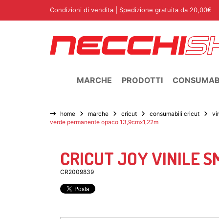
Condizioni di vendita
| Spedizione gratuita da 20,00€
MARCHE
PRODOTTI
CONSUMABI
home
marche
cricut
consumabili cricut
vi
verde permanente opaco 13,9cmx1,22m
CRICUT JOY VINILE 
CR2009839