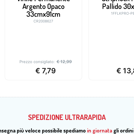
Argento Opaco
Pallido 30
33cmx91cm
1FFLKPRO-P
CR2008627
€
12,99
Prezzo consigliato:
€
7,79
€
13,
SPEDIZIONE ULTRARAPIDA
onsegna più veloce possibile spediamo
in giornata
gli ordini