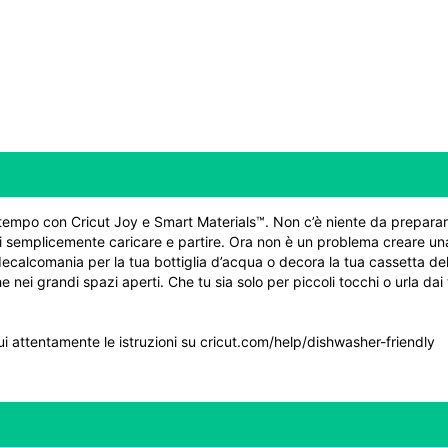
 tempo con Cricut Joy e Smart Materials™. Non c’è niente da preparare
i semplicemente caricare e partire. Ora non è un problema creare una
lcomania per la tua bottiglia d’acqua o decora la tua cassetta delle 
nei grandi spazi aperti. Che tu sia solo per piccoli tocchi o urla dai t
i attentamente le istruzioni su
cricut.com/help/dishwasher-friendly