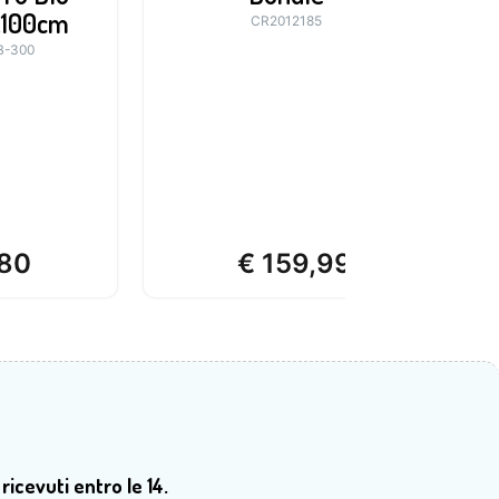
x100cm
CR2012185
s
B-300
80
€
159,99
 ricevuti entro le 14.