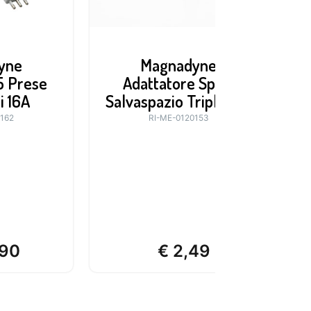
yne
Magnadyne
M
5 Prese
Adattatore Spina
i 16A
Salvaspazio Triplo 16A
0162
RI-ME-0120153
90
€
2,49