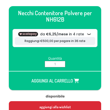
Necchi Contenitore Polvere per
NH612B
Quantità
AGGIUNGI AL CARRELLO
disponibile
aggiungi alla wishlist