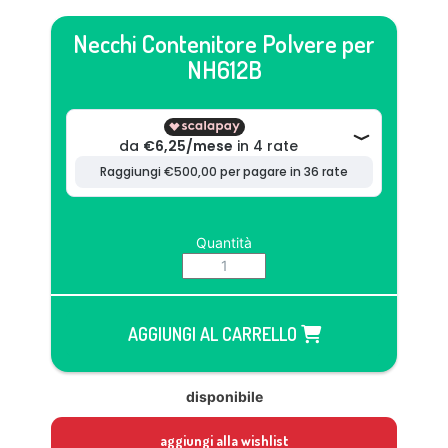
Necchi Contenitore Polvere per
NH612B
Quantità
AGGIUNGI AL CARRELLO
disponibile
aggiungi alla wishlist