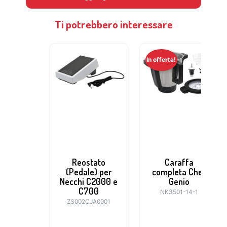
Ti potrebbero interessare
In offerta!
Reostato
Caraffa
(Pedale) per
completa Chef
Necchi C2000 e
Genio
C700
NK3501-14-1
ZS002CJA0001