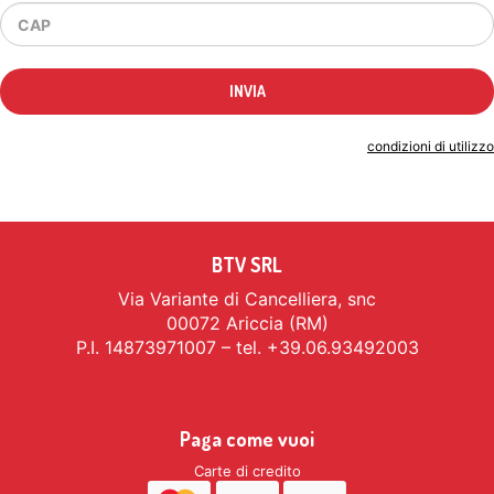
Indicando il tuo indirizzo email accetti le
condizioni di utilizzo
BTV SRL
Via Variante di Cancelliera, snc
00072 Ariccia (RM)
P.I. 14873971007 – tel. +39.06.93492003
Paga come vuoi
Carte di credito