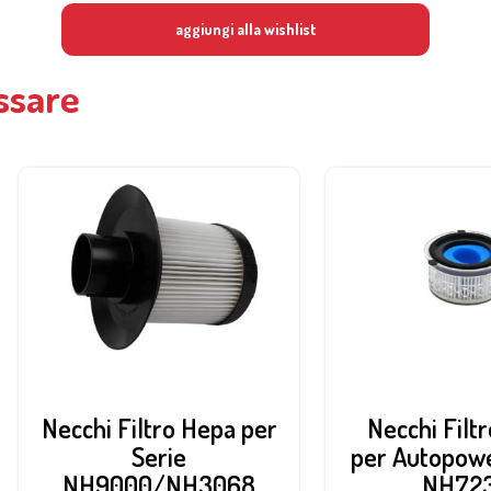
aggiungi alla wishlist
ssare
Necchi Filtro Hepa per
Necchi Filt
Serie
per Autopow
NH9000/NH3068
NH72