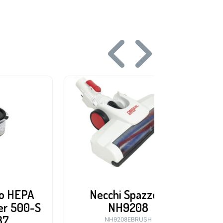
ro HEPA
Necchi Spazzola
er 500-S
NH9208
P
37
NH9208EBRUSH