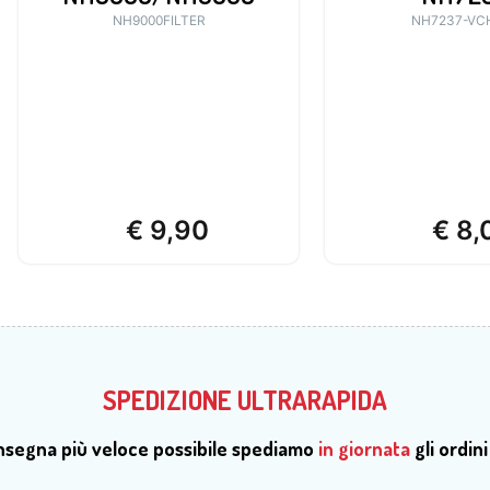
NH9000FILTER
NH7237-VC
€
9,90
€
8,
SPEDIZIONE ULTRARAPIDA
onsegna più veloce possibile spediamo
in giornata
gli ordini