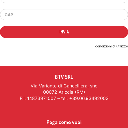
Indicando il tuo indirizzo email accetti le
condizioni di utilizzo
BTV SRL
Via Variante di Cancelliera, snc
00072 Ariccia (RM)
P.I. 14873971007 – tel. +39.06.93492003
Paga come vuoi