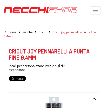
Toggle n
home
marche
cricut
cricut joy pennarelli a punta fine
0,4mm
CRICUT JOY PENNARELLI A PUNTA
FINE 0,4MM
Ideali per personalizzare inviti e biglietti
CR2008068
🔍