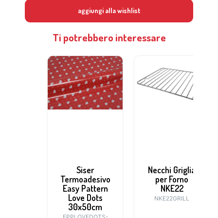
aggiungi alla wishlist
Ti potrebbero interessare
Siser
Necchi Griglia
Termoadesivo
per Forno
Easy Pattern
NKE22
Love Dots
NKE22GRILL
30x50cm
EPPLOVEDOTS-