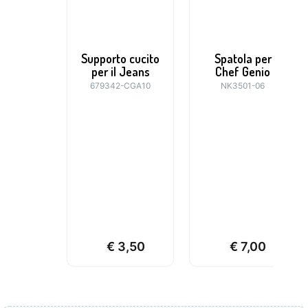
Supporto cucito
Spatola per
per il Jeans
Chef Genio
679342-CGA10
NK3501-06
€
3,50
€
7,00