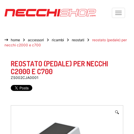
Toggle n
home
accessori
ricambi
reostati
reostato (pedale) per
necchi c2000 e c700
REOSTATO (PEDALE) PER NECCHI
C2000 E C700
ZS002CJA0001
🔍