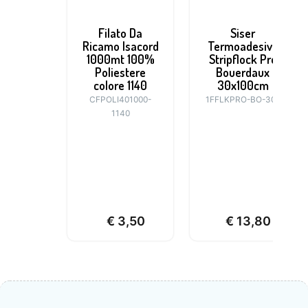
Filato Da
Siser
Ricamo Isacord
Termoadesivo
1000mt 100%
Stripflock Pro
Poliestere
Bouerdaux
colore 1140
30x100cm
CFPOLI401000-
1FFLKPRO-BO-300
1140
€
3,50
€
13,80