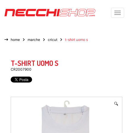
Toggle n
home
marche
cricut
t-shirt uomo s
T-SHIRT UOMO S
CR2007900
🔍