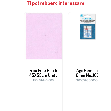
Ti potrebbero interessare
Frou Frou Patch
Ago Gemello
45X55cm Unito
6mm Mis.100
FR4614-0-606
3000593006000