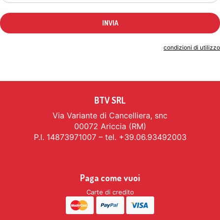
Indicando il tuo indirizzo email accetti le
condizioni di utilizzo
BTV SRL
Via Variante di Cancelliera, snc
00072 Ariccia (RM)
P.I. 14873971007 – tel. +39.06.93492003
Paga come vuoi
Carte di credito