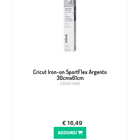
Cricut Iron-on SportFlex Argento
30cmx61cm
CR2011565
€
16,49
AGGIUNGI