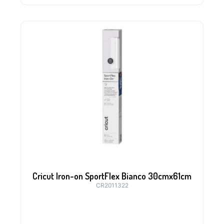
Cricut Iron-on SportFlex Bianco 30cmx61cm
CR2011322