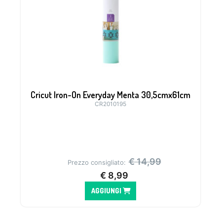
Cricut Iron-On Everyday Menta 30,5cmx61cm
CR2010195
€
14,99
Prezzo consigliato:
€
8,99
AGGIUNGI