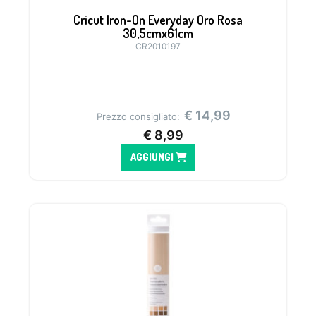
Cricut Iron-On Everyday Oro Rosa
30,5cmx61cm
CR2010197
€
14,99
Prezzo consigliato:
€
8,99
AGGIUNGI