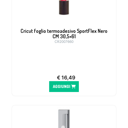
Cricut foglio termoadesivo SportFlex Nero
CM 30,5×61
CR2007660
€
16,49
AGGIUNGI