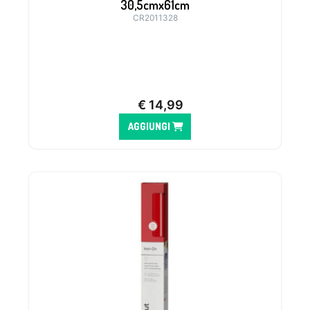
30,5cmx61cm
CR2011328
€
14,99
AGGIUNGI