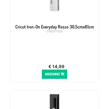
Cricut Iron-On Everyday Rosso 30,5cmx61cm
CR2011325
€
14,99
AGGIUNGI