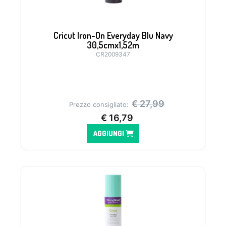
Cricut Iron-On Everyday Blu Navy
30,5cmx1,52m
CR2009347
€
27,99
Prezzo consigliato:
€
16,79
AGGIUNGI