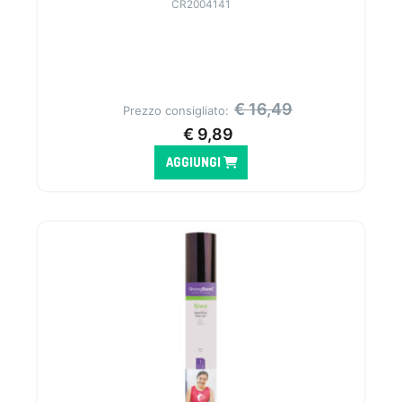
CR2004141
€
16,49
Prezzo consigliato:
€
9,89
AGGIUNGI