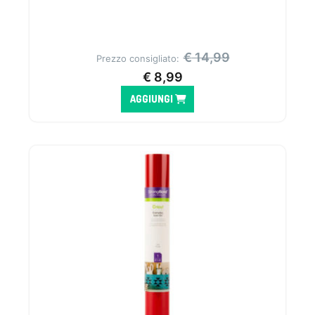
€
14,99
Prezzo consigliato:
€
8,99
AGGIUNGI