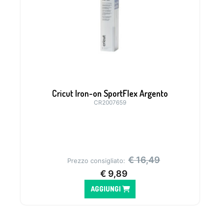
Cricut Iron-on SportFlex Argento
CR2007659
€
16,49
Prezzo consigliato:
€
9,89
AGGIUNGI